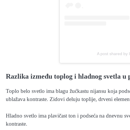
A post shared by 
Razlika između toplog i hladnog svetla u 
Toplo belo svetlo ima blagu žućkastu nijansu koja podseć
ublažava kontraste. Zidovi deluju toplije, drveni elemen
Hladno svetlo ima plavičast ton i podseća na dnevnu sve
kontraste.