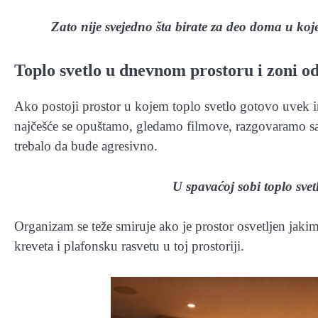
Zato nije svejedno šta birate za deo doma u kojem
Toplo svetlo u dnevnom prostoru i zoni 
Ako postoji prostor u kojem toplo svetlo gotovo uvek 
najčešće se opuštamo, gledamo filmove, razgovaramo sa 
trebalo da bude agresivno.
U spavaćoj sobi toplo sve
Organizam se teže smiruje ako je prostor osvetljen jakim
kreveta i plafonsku rasvetu u toj prostoriji.