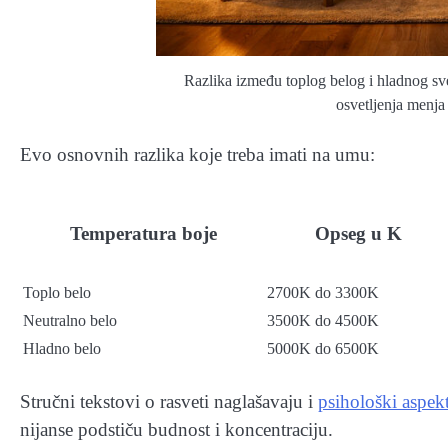
Razlika između toplog belog i hladnog s
osvetljenja menja
Evo osnovnih razlika koje treba imati na umu:
Temperatura boje
Opseg u K
Toplo belo
2700K do 3300K
Neutralno belo
3500K do 4500K
Hladno belo
5000K do 6500K
Stručni tekstovi o rasveti naglašavaju i
psihološki aspek
nijanse podstiču budnost i koncentraciju.