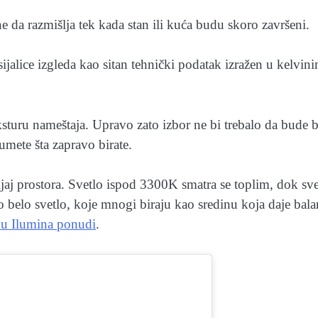
ne da razmišlja tek kada stan ili kuća budu skoro završeni.
ijalice izgleda kao sitan tehnički podatak izražen u kelvin
sturu nameštaja. Upravo zato izbor ne bi trebalo da bude b
umete šta zapravo birate.
ljaj prostora. Svetlo ispod 3300K smatra se toplim, dok sve
 belo svetlo, koje mnogi biraju kao sredinu koja daje bala
e u Ilumina ponudi
.