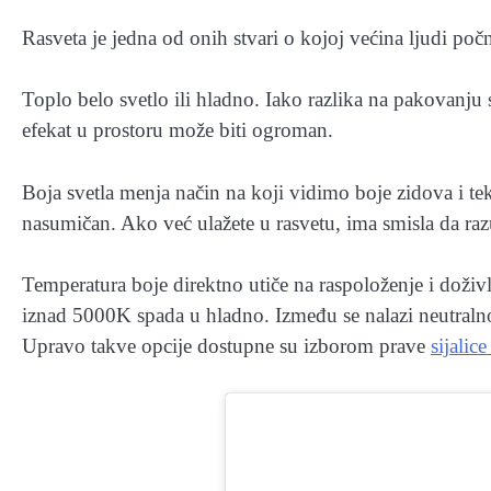
Rasveta je jedna od onih stvari o kojoj većina ljudi poč
Toplo belo svetlo ili hladno. Iako razlika na pakovanju s
efekat u prostoru može biti ogroman.
Boja svetla menja način na koji vidimo boje zidova i tek
nasumičan. Ako već ulažete u rasvetu, ima smisla da raz
Temperatura boje direktno utiče na raspoloženje i doživ
iznad 5000K spada u hladno. Između se nalazi neutralno
Upravo takve opcije dostupne su izborom prave
sijalic