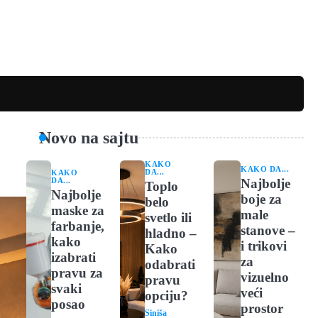
Novo na sajtu
KAKO
KAKO DA...
DA...
KAKO
Najbolje
DA...
Toplo
Najbolje
boje za
belo
maske za
male
svetlo ili
farbanje,
stanove –
hladno –
kako
i trikovi
Kako
izabrati
za
odabrati
pravu za
vizuelno
pravu
svaki
veći
opciju?
posao
prostor
Siniša