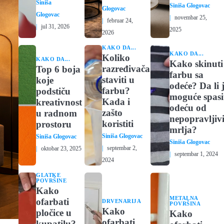
Siniša
Siniša Glogovac
Glogovac
Glogovac
novembar 25,
februar 24,
jul 31, 2026
2025
2026
KAKO DA...
KAKO DA...
Koliko
KAKO DA...
Kako skinuti
razređivača
Top 6 boja
farbu sa
staviti u
koje
odeće? Da li 
farbu?
podstiču
moguće spasi
Kada i
kreativnost
odeću od
zašto
u radnom
nepopravljiv
koristiti
prostoru
mrlja?
Siniša Glogovac
Siniša Glogovac
Siniša Glogovac
septembar 2,
oktobar 23, 2025
septembar 1, 2024
2024
GLATKE
POVRŠINE
Kako
METALNA
ofarbati
DRVENARIJA
POVRŠINA
Kako
pločice u
Kako
ofarbati
kupatilu?