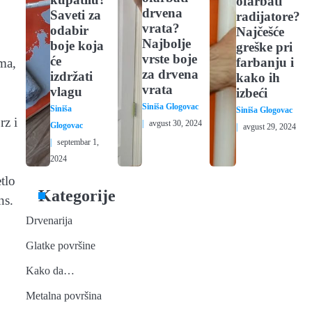
ofarbati
drvena
Saveti za
radijatore?
vrata?
odabir
Najčešće
Najbolje
boje koja
greške pri
vrste boje
će
farbanju i
ima,
za drvena
izdržati
kako ih
vrata
vlagu
izbeći
Siniša Glogovac
Siniša
Siniša Glogovac
rz i
avgust 30, 2024
Glogovac
avgust 29, 2024
septembar 1,
2024
tlo
Kategorije
ns.
Drvenarija
Glatke površine
Kako da…
Metalna površina