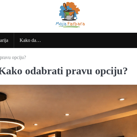
arija
Kako da…
 pravu opciju?
– Kako odabrati pravu opciju?