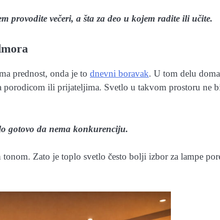
 provodite večeri, a šta za deo u kojem radite ili učite.
odmora
ima prednost, onda je to
dnevni boravak
. U tom delu doma
porodicom ili prijateljima. Svetlo u takvom prostoru ne b
tlo gotovo da nema konkurenciju.
 tonom. Zato je toplo svetlo često bolji izbor za lampe por