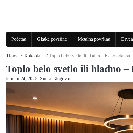
Skip
to
content
Početna
Glatke površine
Metalna površina
Drven
Home
Kako da...
Toplo belo svetlo ili hladno – Kako odabrati
Toplo belo svetlo ili hladno 
februar 24, 2026
Siniša Glogovac