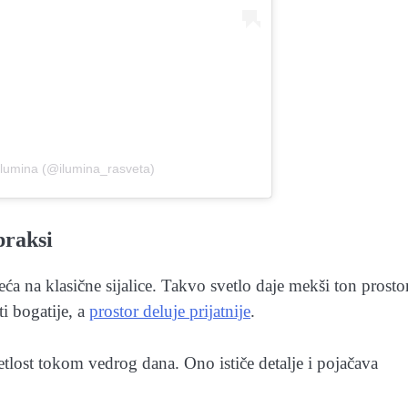
Ilumina (@ilumina_rasveta)
praksi
a na klasične sijalice. Takvo svetlo daje mekši ton prosto
ti bogatije, a
prostor deluje prijatnije
.
tlost tokom vedrog dana. Ono ističe detalje i pojačava