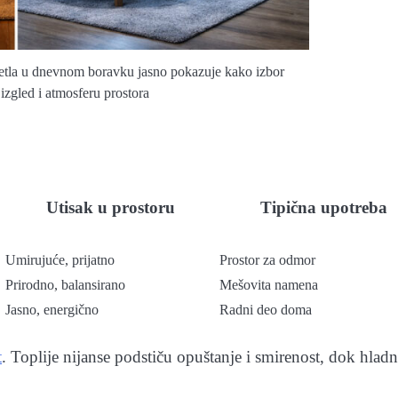
vetla u dnevnom boravku jasno pokazuje kako izbor
 izgled i atmosferu prostora
Utisak u prostoru
Tipična upotreba
Umirujuće, prijatno
Prostor za odmor
Prirodno, balansirano
Mešovita namena
Jasno, energično
Radni deo doma
t
. Toplije nijanse podstiču opuštanje i smirenost, dok hladn